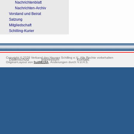
Nachrichtenblatt
Nachrichten-Archiv
Vorstand und Beirat
Satzung
Mitgliedschaft
Schilling-Kurier
Copyright © 2026 Verband des Hauses Schilling e.V., Alle Rechte vorbehalten
Datenschutz
Impressum
Kontakt
Original-Layout von
fruitMEDIA
, Änderungen durch V.d.H.S.