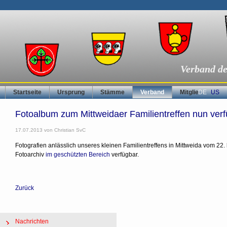
Verband de
Navigation
Startseite
Ursprung
Stämme
Verband
Mitgliederberei
DE
US
überspringen
Fotoalbum zum Mittweidaer Familientreffen nun verf
17.07.2013
von Christian SvC
Fotografien anlässlich unseres kleinen Familientreffens in Mittweida vom 22.
Fotoarchiv
im geschützten Bereich
verfügbar.
Zurück
Navigation überspringen
Nachrichten