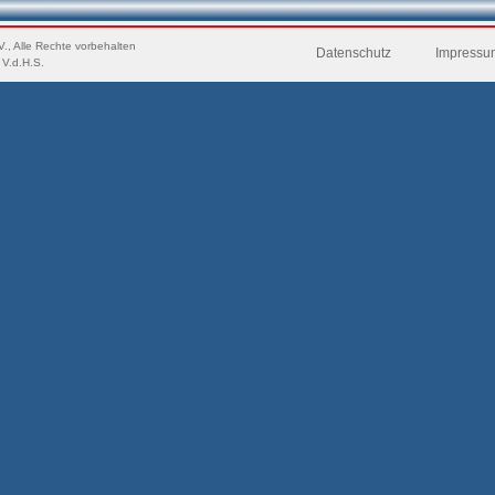
., Alle Rechte vorbehalten
Datenschutz
Impressu
 V.d.H.S.