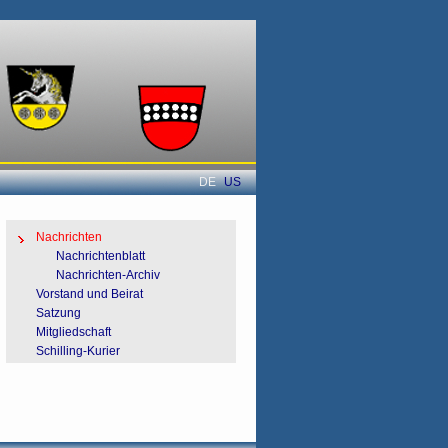
DE
US
Navigation überspringen
Nachrichten
Nachrichtenblatt
Nachrichten-Archiv
Vorstand und Beirat
Satzung
Mitgliedschaft
Schilling-Kurier